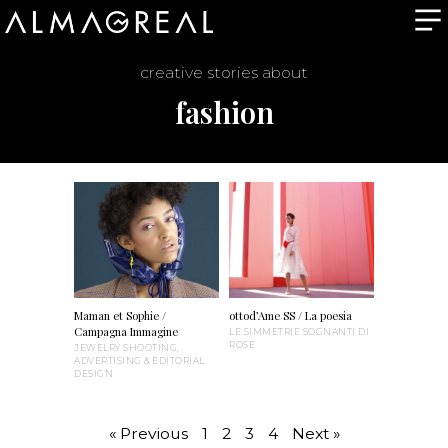
creative stories about
fashion
Maman et Sophie /
ottod’Ame SS / La poesia
Campagna Immagine
LE SIMMETRIE SOGNANTI DI
ROSE
JEWELRY SHOOTING,
ADVERTISING & EDITORIAL
DESIGN
« Previous
1
2
3
4
Next »