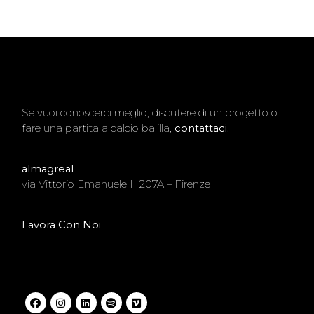
Se vuoi conoscerci meglio, discutere di un progetto o
fare una partita a calcio balilla,
contattaci.
almagreal
via Vittorio Emanuele II 207A – Firenze
Lavora Con Noi