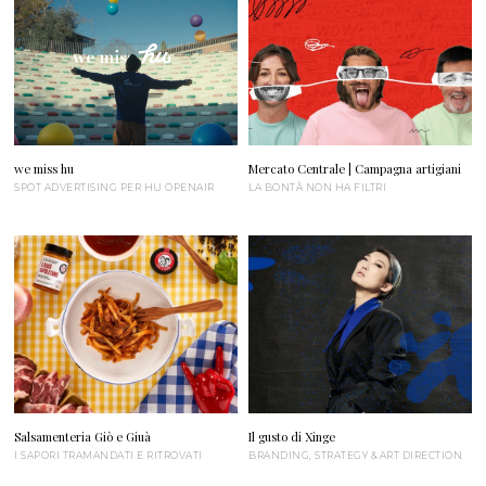
we miss hu
Mercato Centrale | Campagna artigiani
SPOT ADVERTISING PER HU OPENAIR
LA BONTÀ NON HA FILTRI
Salsamenteria Giò e Giuà
Il gusto di Xinge
I SAPORI TRAMANDATI E RITROVATI
BRANDING, STRATEGY & ART DIRECTION