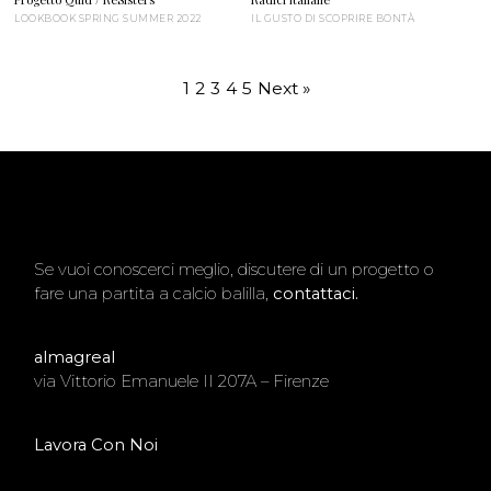
LOOKBOOK SPRING SUMMER 2022
IL GUSTO DI SCOPRIRE BONTÀ
1
2
3
4
5
Next »
Se vuoi conoscerci meglio, discutere di un progetto o
fare una partita a calcio balilla,
contattaci.
almagreal
via Vittorio Emanuele II 207A – Firenze
Lavora Con Noi