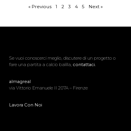
« Previous
1
2
3
4
5
Next »
Se vuoi conoscerci meglio, discutere di un progetto o
fare una partita a calcio balilla,
contattaci.
almagreal
via Vittorio Emanuele II 207A – Firenze
Lavora Con Noi