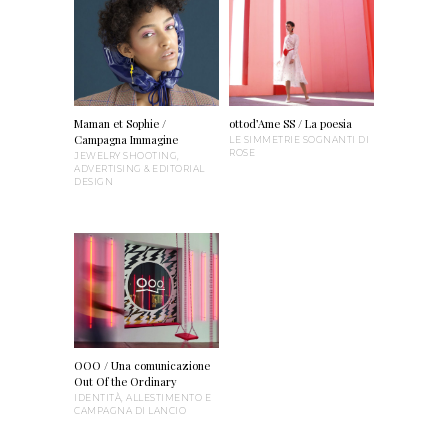
Maman et Sophie /
ottod’Ame SS / La poesia
Campagna Immagine
LE SIMMETRIE SOGNANTI DI
ROSE
JEWELRY SHOOTING,
ADVERTISING & EDITORIAL
DESIGN
OOO / Una comunicazione
Out Of the Ordinary
IDENTITÀ, ALLESTIMENTO E
CAMPAGNA DI LANCIO