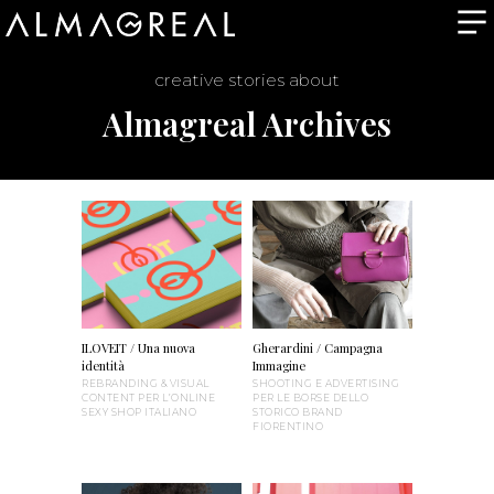
creative stories about
Almagreal Archives
ILOVEIT / Una nuova
Gherardini / Campagna
identità
Immagine
REBRANDING & VISUAL
SHOOTING E ADVERTISING
CONTENT PER L’ONLINE
PER LE BORSE DELLO
SEXY SHOP ITALIANO
STORICO BRAND
FIORENTINO