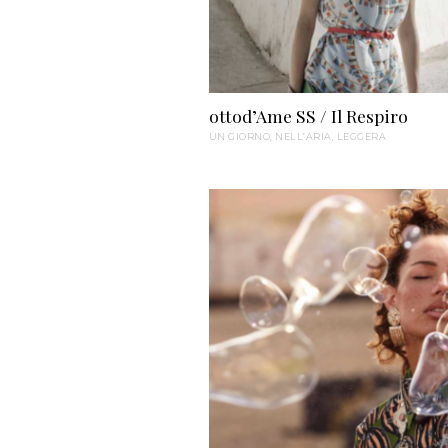
ottod’Ame SS / Il Respiro
UN GIORNO, NELL’ARIA, LEGGERA