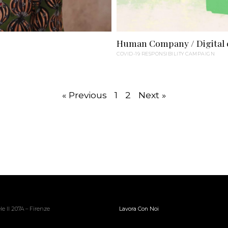
Human Company / Digital
COVID-19 RESPONSIBILITY CAMPAIGN
« Previous
1
2
Next »
Lavora Con Noi
le II 207A – Firenze