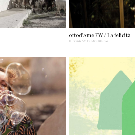
ottod’Ame FW / La felicità
IL SORRISO DI MONKI-GA