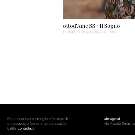
ottod’Ame SS / Il Sogno
L’ENERGIA INESAURIBILE DI ROSS
Se vuoi conoscerci meglio, discutere di
almagreal
un progetto o fare una partita a calcio
via Vittorio Emanue
balilla,
contattaci.