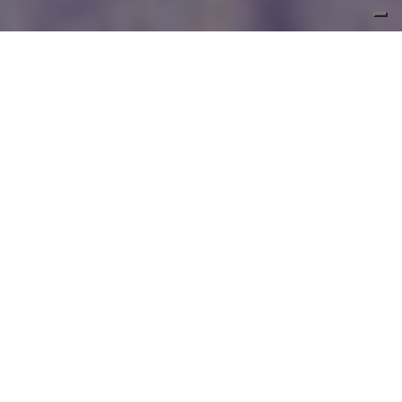
ottod’Ame
Bene arrivata,
signorina.
strategy – creative&art direction –
copywriting&storytelling – illustrazioni –
location&model scouting – produzione –
photo&video direction – soundtrack selection –
editorial design
Una nave che prende il largo.
Un luogo chiuso eppure
apertissimo. Di una bellezza