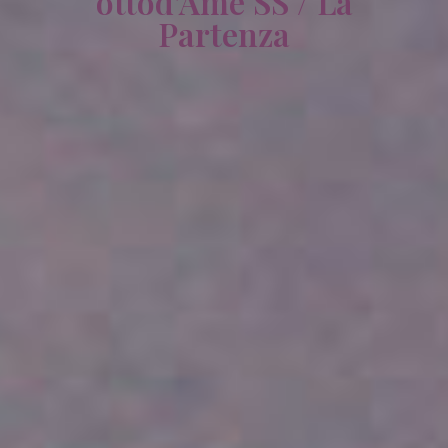
ottod’Ame SS / La
Partenza